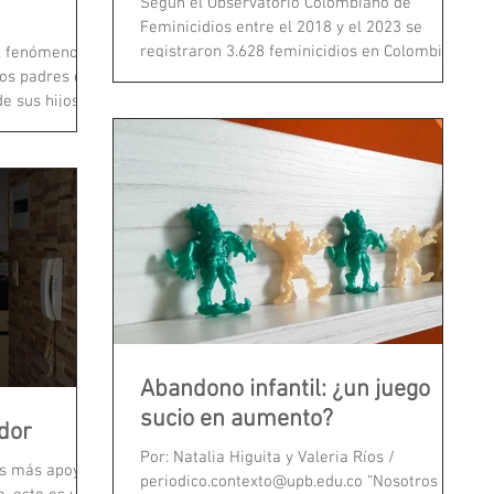
Según el Observatorio Colombiano de
Feminicidios entre el 2018 y el 2023 se
registraron 3.628 feminicidios en Colombia...
el fenómeno
los padres que
e sus hijos.
Abandono infantil: ¿un juego
sucio en aumento?
dor
Por: Natalia Higuita y Valeria Ríos /
es más apoyan
periodico.contexto@upb.edu.co “Nosotros