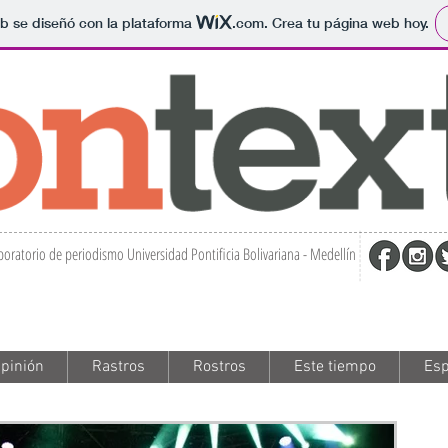
b se diseñó con la plataforma
.com
. Crea tu página web hoy.
boratorio de periodismo Universidad Pontificia Bolivariana - Medellín
pinión
pinión
Rastros
Rastros
Rostros
Rostros
Este tiempo
Este tiempo
Esp
Esp