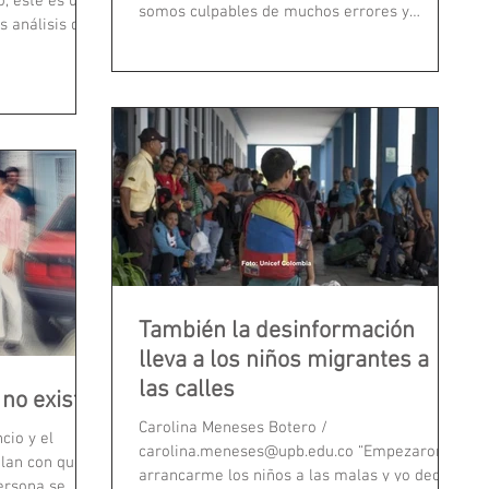
, este es un
somos culpables de muchos errores y
s análisis de
muchas faltas, pero...
También la desinformación
lleva a los niños migrantes a
las calles
no existe
Carolina Meneses Botero /
cio y el
carolina.meneses@upb.edu.co “Empezaron a
elan con qué
arrancarme los niños a las malas y yo decía
ersona se