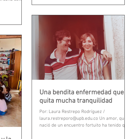
‘pero, ¿qué estoy...
Una bendita enfermedad que
quita mucha tranquilidad
Por: Laura Restrepo Rodríguez /
laura.restreporo@upb.edu.co Un amor, que
nació de un encuentro fortuito ha tenido que
superar los retos...