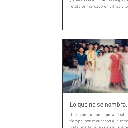
y suelen recibir menos respaldo
relato enmarcado en cifras y lo
una...
Lo que no se nombra, 
Un recuento que supera el silen
tiempo, por recuerdos que rev
trata una familia cuando una p