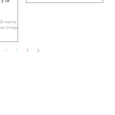
 y la
 El martes en
ayan Urrego en
1
2