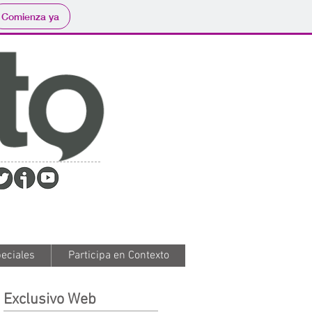
Comienza ya
eciales
eciales
Participa en Contexto
Participa en Contexto
Exclusivo Web