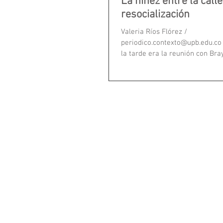
La niñez entre la calle
resocialización
Valeria Ríos Flórez /
periodico.contexto@upb.edu.co
la tarde era la reunión con Br
la casa de Andrés, la...