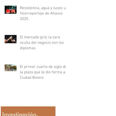
Resistencia, agua y luces: un
fotorreportaje de Altavoz
2025
El mercado gris: la cara
oculta del negocio con los
diplomas
El primer cuarto de siglo de
la plaza que le dio forma a
Ciudad Botero
exto UPB
v 2025
mercado gris: la cara oculta del negocio con l