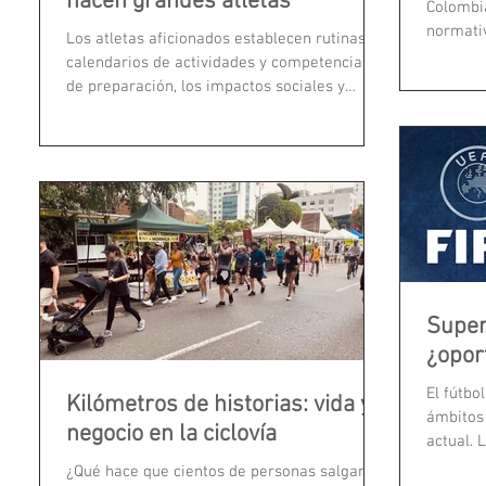
hacen grandes atletas
Colombia
normativ
Los atletas aficionados establecen rutinas y
esta pro
calendarios de actividades y competencias
2022, es
de preparación, los impactos sociales y
que no c
económicos de la actividad atlética no es
deberán 
solo el día de carrera, sino todo lo que se
garantiz
mueve antes y después, en la puesta a punto
deportiv
de los deportistas.
Super
¿opor
El fútbo
Kilómetros de historias: vida y
ámbitos
negocio en la ciclovía
actual. 
parte del
¿Qué hace que cientos de personas salgan