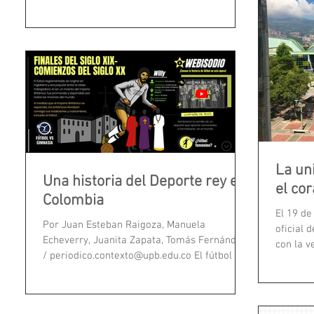
célebres ocupan un lugar de...
La un
Una historia del Deporte rey en
el co
Colombia
El 19 de
Por Juan Esteban Raigoza, Manuela
oficial 
Echeverry, Juanita Zapata, Tomás Fernández
con la v
/ periodico.contexto@upb.edu.co El fútbol es
escribir 
una disciplina...