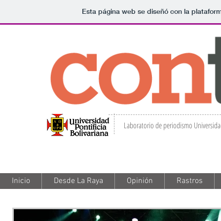
Esta página web se diseñó con la platafo
Laboratorio de periodismo Universidad
Inicio
Inicio
Desde La Raya
Desde La Raya
Opinión
Opinión
Rastros
Rastros