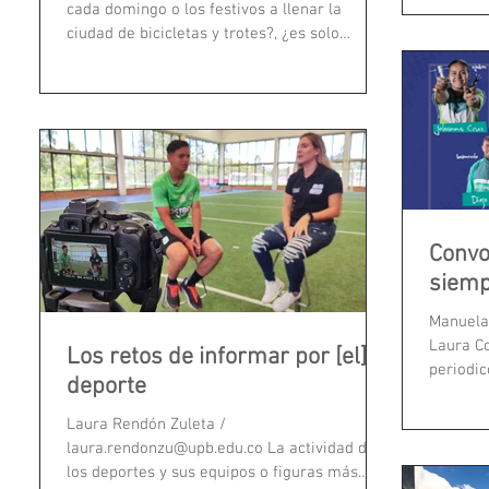
cada domingo o los festivos a llenar la
ciudad de bicicletas y trotes?, ¿es solo
deporte o hay algo más?
Convo
siemp
Manuela 
Laura Co
Los retos de informar por [el]
periodi
deporte
deportis
Laura Rendón Zuleta /
laura.rendonzu@upb.edu.co La actividad de
los deportes y sus equipos o figuras más