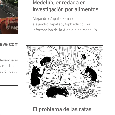
Medellín, enredada en
investigación por alimentos
escolares
Alejandro Zapata Peña /
alejandro.zapatap@upb.edu.co Por
información de la Alcaldía de Medellín,
Contexto conoció en detalle cómo se...
grave como
elevancia en
 y muchos
ación del
El problema de las ratas