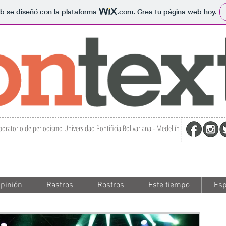
b se diseñó con la plataforma
.com
. Crea tu página web hoy.
boratorio de periodismo Universidad Pontificia Bolivariana - Medellín
pinión
pinión
Rastros
Rastros
Rostros
Rostros
Este tiempo
Este tiempo
Esp
Esp