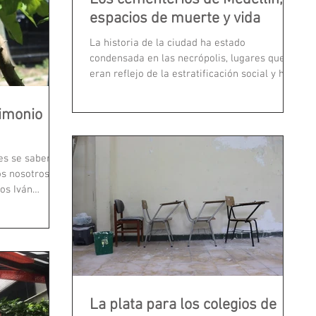
espacios de muerte y vida
La historia de la ciudad ha estado
condensada en las necrópolis, lugares que
eran reflejo de la estratificación social y hoy
se han...
rimonio
ves se saben
os nosotros el
los Iván
La plata para los colegios de