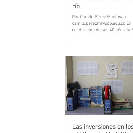
río
Por Camilo Pérez Montoya /
camilo.perezm@upb.edu.co En 
celebración de sus 40 años, la
Medellín inició una...
Las inversiones en lo