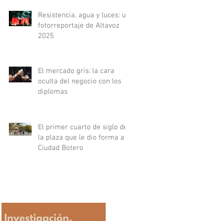
Resistencia, agua y luces: un
fotorreportaje de Altavoz
2025
El mercado gris: la cara
oculta del negocio con los
diplomas
El primer cuarto de siglo de
la plaza que le dio forma a
Ciudad Botero
exto UPB
v 2025
mercado gris: la cara oculta del negocio con l