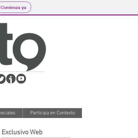
Comienza ya
eciales
eciales
Participa en Contexto
Participa en Contexto
Exclusivo Web