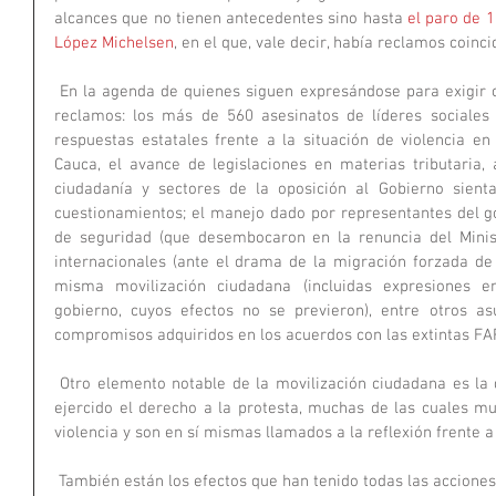
alcances que no tienen antecedentes sino hasta 
el paro de 1
López Michelsen
, en el que, vale decir, había reclamos coinc
 En la agenda de quienes siguen expresándose para exigir cambios, mantienen vigencia varios 
reclamos: los más de 560 asesinatos de líderes sociales 
respuestas estatales frente a la situación de violencia en
Cauca, el avance de legislaciones en materias tributaria, 
ciudadanía y sectores de la oposición al Gobierno sient
cuestionamientos; el manejo dado por representantes del go
de seguridad (que desembocaron en la renuncia del Minist
internacionales (ante el drama de la migración forzada de 
misma movilización ciudadana (incluidas expresiones em
gobierno, cuyos efectos no se previeron), entre otros as
compromisos adquiridos en los acuerdos con las extintas FA
 Otro elemento notable de la movilización ciudadana es la diversidad de formas en que se ha 
ejercido el derecho a la protesta, muchas de las cuales mu
violencia y son en sí mismas llamados a la reflexión frente 
 También están los efectos que han tenido todas las acciones violentas durante las protestas, los 