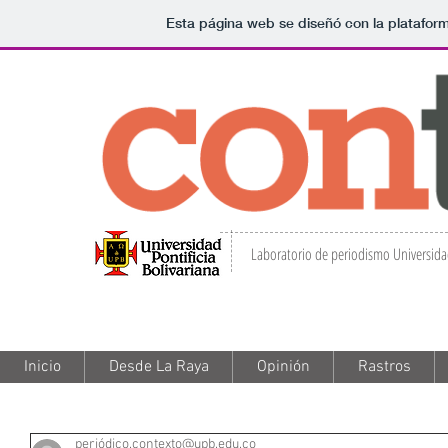
Esta página web se diseñó con la platafo
Laboratorio de periodismo Universidad
Inicio
Inicio
Desde La Raya
Desde La Raya
Opinión
Opinión
Rastros
Rastros
periódico.contexto@upb.edu.co