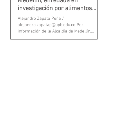
Medellín, enredada en
investigación por alimentos
escolares
Alejandro Zapata Peña /
alejandro.zapatap@upb.edu.co Por
información de la Alcaldía de Medellín,
Contexto conoció en detalle cómo se...