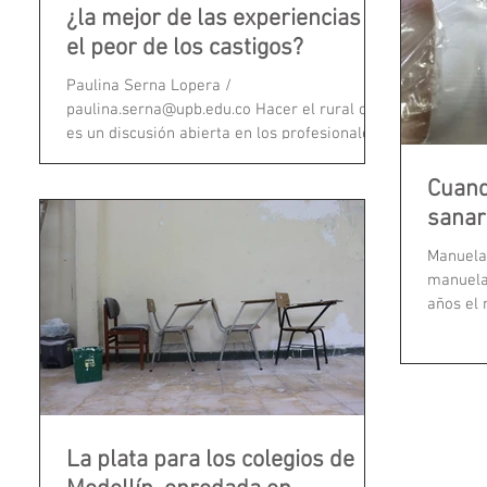
¿la mejor de las experiencias o
el peor de los castigos?
Paulina Serna Lopera /
paulina.serna@upb.edu.co Hacer el rural o no
es un discusión abierta en los profesionales
de la salud. Un sorteo...
Cuand
sanar
Manuela
manuela
años el 
traído c
La plata para los colegios de