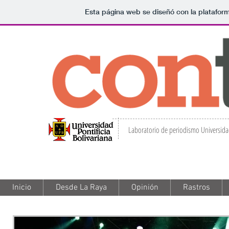
Esta página web se diseñó con la platafo
Laboratorio de periodismo Universidad
Inicio
Inicio
Desde La Raya
Desde La Raya
Opinión
Opinión
Rastros
Rastros